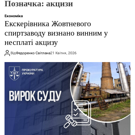
Позначка:
акцизи
о
р
е
Економіка
ж
Екскерівника Жовтневого
и
м
спиртзаводу визнано винним у
у
несплаті акцизу
Від
Федоренко Світлана
21 Квітня, 2026