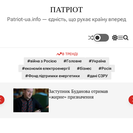
П
ПАТРІОТ
е
р
Patriot-ua.info — єдність, що рухає країну вперед
е
й
т
П
М
П
и
е
е
о
д
р
н
ш
В ТРЕНДІ
е
ю
у
о
м
к
#війна з Росією
#Головне
#Україна
в
и
м
#економія електроенергії
#бізнес
#Росія
к
і
а
#Фонд підтримки енергетики
#дані СЗРУ
ч
с
к
т
о
і не
Заступник Буданова отримав
у
л
ла
«жирне» призначення
ь
о
р
о
в
о
г