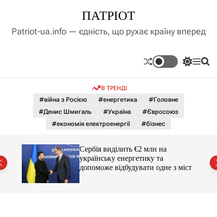
П
ПАТРІОТ
е
р
Patriot-ua.info — єдність, що рухає країну вперед
е
й
т
П
М
П
и
е
е
о
д
р
н
ш
В ТРЕНДІ
е
ю
у
о
м
к
#війна з Росією
#енергетика
#Головне
в
и
м
#Денис Шмигаль
#Україна
#Євросоюз
к
і
а
#економія електроенергії
#бізнес
ч
с
к
т
о
вро
Сербія виділить €2 млн на
у
л
українську енергетику та
ь
допоможе відбудувати одне з міст
о
р
о
в
о
г