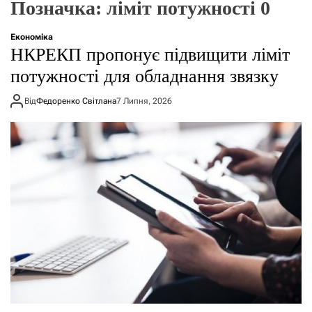
Позначка:
ліміт потужності 0
о
р
е
Економіка
ж
НКРЕКП пропонує підвищити ліміт
и
м
потужності для обладнання звязку
у
Від
Федоренко Світлана
7 Липня, 2026