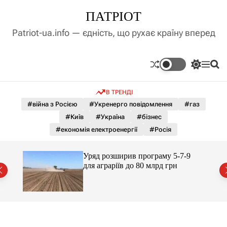
П
ПАТРІОТ
е
р
Patriot-ua.info — єдність, що рухає країну вперед
е
й
т
П
М
П
и
е
е
о
д
р
н
ш
В ТРЕНДІ
е
ю
у
о
м
к
#війна з Росією
#Укренерго повідомлення
#газ
в
и
м
#Київ
#Україна
#бізнес
к
і
а
#економія електроенергії
#Росія
ч
с
к
т
о
Уряд розширив програму 5-7-9
у
л
Раді:
для аграріїв до 80 млрд грн
ь
о
р
о
в
о
г