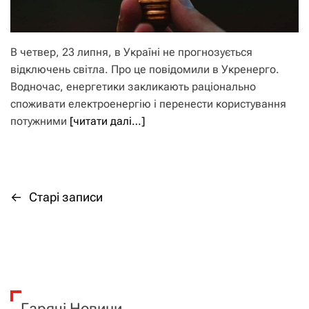
В четвер, 23 липня, в Україні не прогнозується
відключень світла. Про це повідомили в Укренерго.
Водночас, енергетики закликають раціонально
споживати електроенергію і перенести користування
потужними
[читати далі…]
←
Старі записи
Н
а
в
і
Гарячі Новини