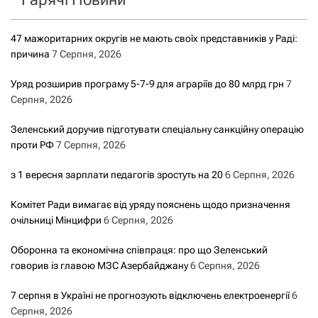
г
а
47 мажоритарних округів не мають своїх представників у Раді:
причина
7 Серпня, 2026
ц
Уряд розширив програму 5-7-9 для аграріїв до 80 млрд грн
7
і
Серпня, 2026
я
Зеленський доручив підготувати спеціальну санкційну операцію
проти РФ
7 Серпня, 2026
з
з 1 вересня зарплати педагогів зростуть на 20
6 Серпня, 2026
а
Комітет Ради вимагає від уряду пояснень щодо призначення
з
очільниці Мінцифри
6 Серпня, 2026
Оборонна та економічна співпраця: про що Зеленський
а
говорив із главою МЗС Азербайджану
6 Серпня, 2026
п
7 серпня в Україні не прогнозують відключень електроенергії
6
Серпня, 2026
и