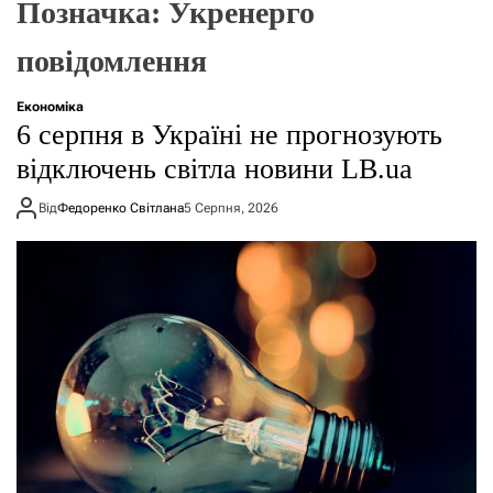
Позначка:
Укренерго
о
р
е
повідомлення
ж
и
м
Економіка
у
6 серпня в Україні не прогнозують
відключень світла новини LB.ua
Від
Федоренко Світлана
5 Серпня, 2026