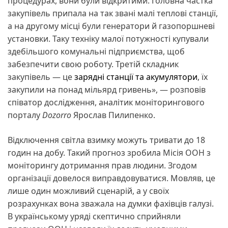
процедурах, вони були відкритими. Головна частка
закупівель припала на так звані малі теплові станції,
а на другому місці були генератори й газопоршневі
установки. Таку техніку малої потужності купували
здебільшого комунальні підприємства, щоб
забезпечити свою роботу. Третій складник
закупівель — це
зарядні станції та акумулятори
, їх
закупили на понад мільярд гривень», — розповів
співатор дослідження, аналітик моніторингового
порталу
Dozorro
Ярослав Пилипенко.
Відключення світла взимку можуть тривати до 18
годин на добу. Такий прогноз зробила Місія ООН з
моніторингу дотримання прав людини. Згодом
організації довелося виправдовуватися. Мовляв, це
лише один можливий сценарій, а у своїх
розрахунках вона зважала на думки фахівців галузі.
В українському уряді скептично сприйняли