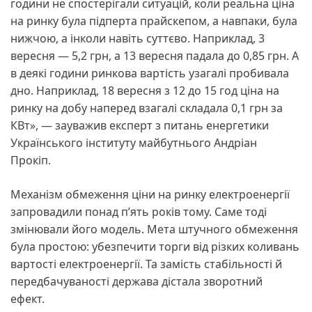
години не спостерігали ситуацій, коли реальна ціна
на ринку була підперта прайскепом, а навпаки, була
нижчою, а інколи навіть суттєво. Наприклад, 3
вересня — 5,2 грн, а 13 вересня падала до 0,85 грн. А
в деякі години ринкова вартість узагалі пробивала
дно. Наприклад, 18 вересня з 12 до 15 год ціна на
ринку на добу наперед взагалі складала 0,1 грн за
КВт», — зауважив експерт з питань енергетики
Українського інституту майбутнього Андріан
Прокіп.
Механізм обмеження ціни на ринку електроенергії
запровадили понад п’ять років тому. Саме тоді
змінювали його модель. Мета штучного обмеження
була простою: убезпечити торги від різких коливань
вартості електроенергії. Та замість стабільності й
передбачуваності держава дістала зворотний
ефект.