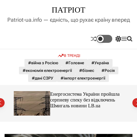
П
ПАТРІОТ
е
р
Patriot-ua.info — єдність, що рухає країну вперед
е
й
т
П
М
П
и
е
е
о
д
р
н
ш
В ТРЕНДІ
е
ю
у
о
м
к
#війна з Росією
#Головне
#Україна
в
и
м
#економія електроенергії
#бізнес
#Росія
к
і
а
#дані СЗРУ
#імпорт електроенергії
ч
с
к
т
о
їни
Енергосистема України пройшла
у
л
.ua
серпневу спеку без відключень
ь
Шмигаль новини LB.ua
о
р
о
в
о
г