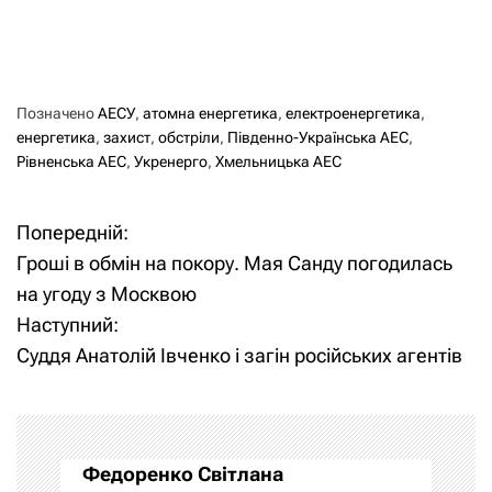
Позначено
АЕСУ
,
атомна енергетика
,
електроенергетика
,
енергетика
,
захист
,
обстріли
,
Південно-Українська АЕС
,
Рівненська АЕС
,
Укренерго
,
Хмельницька АЕС
Попередній:
Н
Гроші в обмін на покору. Мая Санду погодилась
а
на угоду з Москвою
Наступний:
в
Суддя Анатолій Івченко і загін російських агентів
і
г
а
Федоренко Світлана