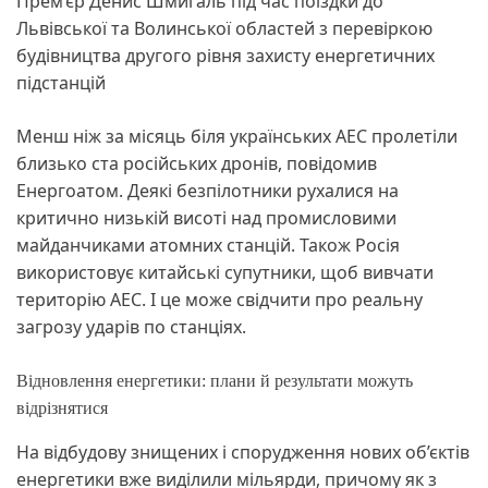
Прем’єр Денис Шмигаль під час поїздки до
Львівської та Волинської областей з перевіркою
будівництва другого рівня захисту енергетичних
підстанцій
Менш ніж за місяць біля українських АЕС пролетіли
близько ста російських дронів, повідомив
Енергоатом. Деякі безпілотники рухалися на
критично низькій висоті над промисловими
майданчиками атомних станцій. Також Росія
використовує китайські супутники, щоб вивчати
територію АЕС. І це може свідчити про реальну
загрозу ударів по станціях.
Відновлення енергетики: плани й результати можуть
відрізнятися
На відбудову знищених і спорудження нових об’єктів
енергетики вже виділили мільярди, причому як з