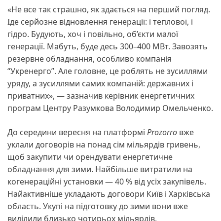
«Не все так страшно, як здається на перший погляд.
Іде серйозне відновлення генерації: і теплової, і
гідро. Будують, хоч і повільно, об’єкти малої
генерації. Мабуть, буде десь 300–400 МВт. Завозять
резервне обладнання, особливо компанія
“Укренерго”. Але головне, це роблять не зусиллями
уряду, а зусиллями самих компаній: державних і
приватних», — зазначив керівник енергетичних
програм Центру Разумкова Володимир Омельченко.
До середини вересня на платформі
Prozorro
вже
уклали договорів на понад сім мільярдів гривень,
щоб закупити чи орендувати енергетичне
обладнання для зими. Найбільше витратили на
когенераційні установки — 40 % від усіх закупівель.
Найактивніше укладають договори Київ і Харківська
область. Укупі на підготовку до зими вони вже
виділили близько чотирьох мільярдів.