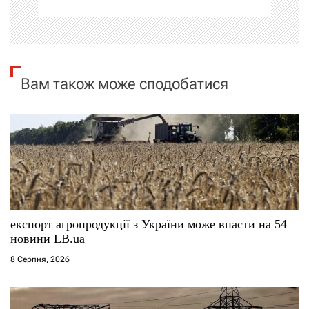
ц
і
я
Вам також може сподобатися
з
а
п
и
с
експорт агропродукції з України може впасти на 54
новини LB.ua
і
8 Серпня, 2026
в