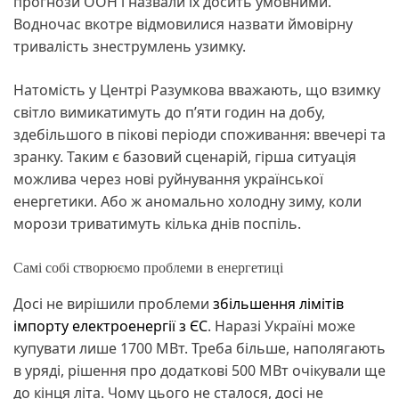
прогнози ООН і назвали їх досить умовними.
Водночас вкотре відмовилися назвати ймовірну
тривалість знеструмлень узимку.
Натомість у Центрі Разумкова вважають, що взимку
світло вимикатимуть до п’яти годин на добу,
здебільшого в пікові періоди споживання: ввечері та
зранку. Таким є базовий сценарій, гірша ситуація
можлива через нові руйнування української
енергетики. Або ж аномально холодну зиму, коли
морози триватимуть кілька днів поспіль.
Самі собі створюємо проблеми в енергетиці
Досі не вирішили проблеми
збільшення лімітів
імпорту електроенергії з ЄС
. Наразі Україні може
купувати лише 1700 МВт. Треба більше, наполягають
в уряді, рішення про додаткові 500 МВт очікували ще
до кінця літа. Чому цього не сталося, досі не