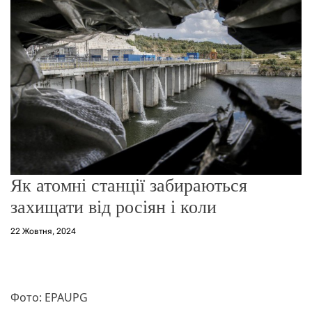
о
р
е
ж
и
м
у
Як атомні станції забираються
захищати від росіян і коли
22 Жовтня, 2024
Фото: EPAUPG