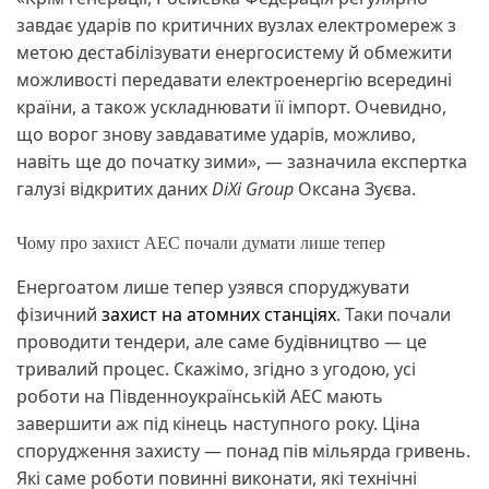
завдає ударів по критичних вузлах електромереж з
метою дестабілізувати енергосистему й обмежити
можливості передавати електроенергію всередині
країни, а також ускладнювати її імпорт. Очевидно,
що ворог знову завдаватиме ударів, можливо,
навіть ще до початку зими», — зазначила експертка
галузі відкритих даних
DiXi Group
Оксана Зуєва.
Чому про захист АЕС почали думати лише тепер
Енергоатом лише тепер узявся споруджувати
фізичний
захист на атомних станціях
. Таки почали
проводити тендери, але саме будівництво — це
тривалий процес. Скажімо, згідно з угодою, усі
роботи на Південноукраїнській АЕС мають
завершити аж під кінець наступного року. Ціна
спорудження захисту — понад пів мільярда гривень.
Які саме роботи повинні виконати, які технічні