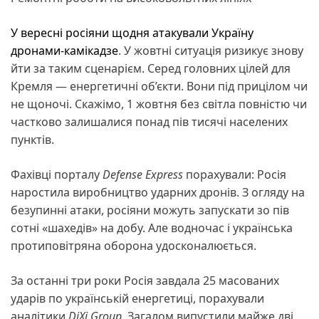
У вересні росіяни щодня атакували Україну
дронами-камікадзе
. У жовтні ситуація ризикує знову
йти за таким сценарієм. Серед головних цілей для
Кремля — енергетичні об’єкти. Вони під прицілом чи
не щоночі. Скажімо, 1 жовтня без світла повністю чи
частково залишалися понад пів тисячі населених
пунктів.
Фахівці порталу
Defense Express
порахували: Росія
наростила виробництво ударних дронів. З огляду на
безупинні атаки, росіяни можуть запускати зо пів
сотні «шахедів» на добу. Але водночас і українська
протиповітряна оборона удосконалюється.
За останні три роки Росія завдала 25 масованих
ударів по українській енергетиці, порахували
аналітики
DiXi Group
. Загалом випустили майже дві