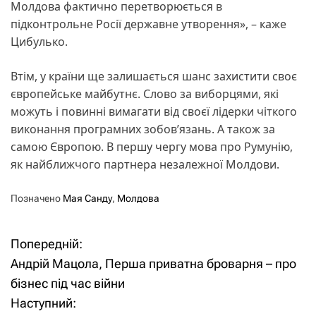
Молдова фактично перетворюється в
підконтрольне Росії державне утворення», – каже
Цибулько.
Втім, у країни ще залишається шанс захистити своє
європейське майбутнє. Слово за виборцями, які
можуть і повинні вимагати від своєї лідерки чіткого
виконання програмних зобов’язань. А також за
самою Європою. В першу чергу мова про Румунію,
як найближчого партнера незалежної Молдови.
Позначено
Мая Санду
,
Молдова
Попередній:
Н
Андрій Мацола, Перша приватна броварня – про
а
бізнес під час війни
Наступний:
в