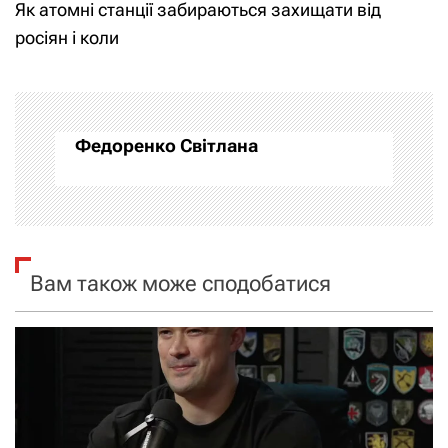
Як атомні станції забираються захищати від
і
росіян і коли
г
а
Федоренко Світлана
ц
і
я
Вам також може сподобатися
з
а
п
и