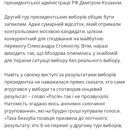
президентської адміністрації РФ Дмитром Козаком.
Другий тур президентських виборів обіцяє бути
запеклим. Адже сумарний відсоток, який отримали
контрольовані москвою кандидати, цілком
конкурентний для сподівання на майбутню
перемогу Олександра Стояноглу. Втім, наразі
виходить так, що Молдова опинилась у знайомій
для України ситуації вибору без реального вибору.
Навіть у своєму виступі за результатами виборів
президентка не наважилася прямо сказати, хто саме
втрутився у вибори та спотворив кінцевий
результат – слово «Росія» так і не прозвучало.
Натомість згадано якісь анонімні «злочинні
угруповання», які на брудні гроші купували голоси.
«Така беззуба позиція призвела до логічного
результату: хто б не переміг у другому турі виборів,