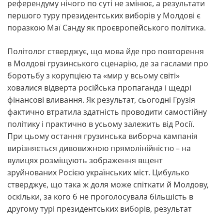
референдуму нічого по суті не змінює, а результати
першого туру президентських виборів у Молдові є
поразкою Маї Санду як проєвропейського політика.
Політолог стверджує, що мова йде про повторення
в Молдові грузинського сценарію, де за гаслами про
боротьбу з корупцією та «мир у всьому світі»
ховалися відверта російська пропаганда і щедрі
фінансові вливання. Як результат, сьогодні Грузія
фактично втратила здатність проводити самостійну
політику і практично в усьому залежить від Росії.
При цьому остання грузинська виборча кампанія
вирізняється дивовижною прямолінійністю – на
вулицях розміщують зображення вщент
зруйнованих Росією українських міст. Цибулько
стверджує, що така ж доля може спіткати й Молдову,
оскільки, за кого б не проголосувала більшість в
другому турі президентських виборів, результат