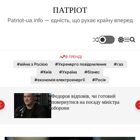
П
ПАТРІОТ
е
р
Patriot-ua.info — єдність, що рухає країну вперед
е
й
т
П
М
П
и
е
е
о
д
р
н
ш
В ТРЕНДІ
е
ю
у
о
м
к
#війна з Росією
#Укренерго повідомлення
#газ
в
и
м
#Київ
#Україна
#бізнес
к
і
а
#економія електроенергії
#Росія
ч
с
к
т
о
лу
Федоров відповів, чи готовий
у
л
повернутися на посаду міністра
ь
оборони
о
р
о
в
о
г