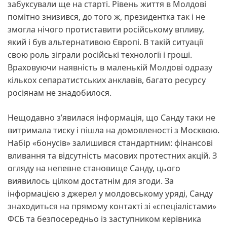
забуксували ще на старті. Рівень життя в Молдові
помітно знизився, до того ж, президентка так і не
змогла нічого протиставити російському впливу,
який і був альтернативою Європі. В такій ситуації
свою роль зіграли російські технології і гроші.
Враховуючи наявність в маленькій Молдові одразу
кількох сепаратистських анклавів, багато ресурсу
росіянам не знадобилося.
Нещодавно з’явилася інформація, що Санду таки не
витримала тиску і пішла на домовленості з Москвою.
Набір «бонусів» залишився стандартним: фінансові
вливання та відсутність масових протестних акцій. З
огляду на непевне становище Санду, цього
виявилось цілком достатнім для згоди. За
інформацією з джерел у молдовському уряді, Санду
знаходиться на прямому контакті зі «спеціалістами»
ФСБ та безпосередньо із заступником керівника