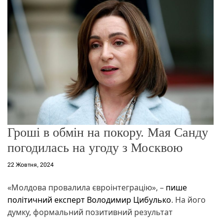
о
р
е
ж
и
м
у
Гроші в обмін на покору. Мая Санду
погодилась на угоду з Москвою
22 Жовтня, 2024
«Молдова провалила євроінтеграцію», –
пише
політичний експерт Володимир Цибулько
. На його
думку, формальний позитивний результат