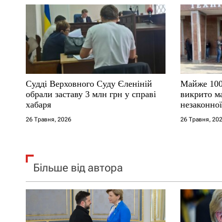
п
и
с
і
Судді Верховного Суду Єленіній
Майже 100
обрали заставу 3 млн грн у справі
викрито м
в
хабаря
незаконної
26 Травня, 2026
26 Травня, 20
Більше від автора