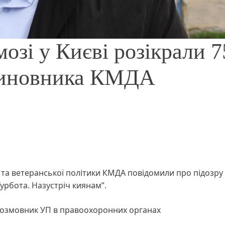
озі у Києві розікрали 7
счиновника КМДА
та ветеранської політики КМДА повідомили про підозру
урбота. Назустріч киянам”.
врозмовник УП в правоохоронних органах