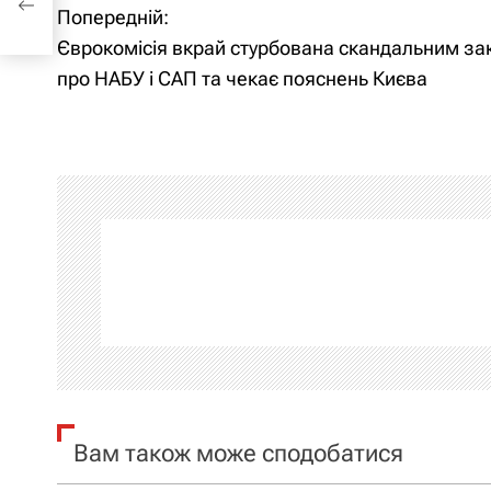
Н
Попередній:
Єврокомісія вкрай стурбована скандальним з
а
про НАБУ і САП та чекає пояснень Києва
в
і
г
а
ц
і
я
з
Вам також може сподобатися
а