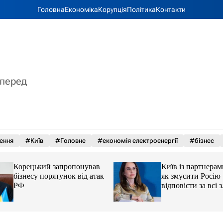
Головна
Економіка
Корупція
Політика
Контакти
вперед
ення
#Київ
#Головне
#економія електроенергії
#бізнес
Корецький запропонував
Київ із партнерам
бізнесу порятунок від атак
як змусити Росію
РФ
відповісти за всі