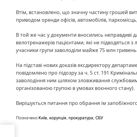
Втім, встановлено, що значну частину грошей вит
приводом оренди офісів, автомобілів, паркомісць
В той же час у документи вносились неправдиві д
велотренажерів пацієнтами, які не підводяться з л
учасники групи заволоділи майже 75 млн гривень
На підставі нових доказів ексдиректору департа
повідомлено про підозру за ч. 5 ст. 191 Кримінал
заволодіння ним шляхом зловживання службовим 
організованою групою в умовах воєнного стану).
Вирішується питання про обрання їм запобіжного
Позначено
Київ
,
корупція
,
прокуратура
,
СБУ
 і