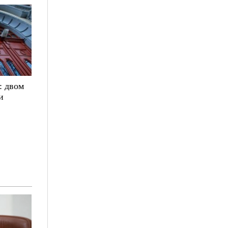
: двом
и