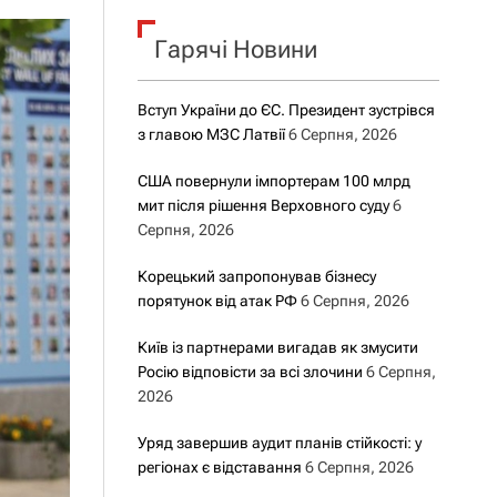
о
р
о
Гарячі Новини
в
о
г
Вступ України до ЄС. Президент зустрівся
о
з главою МЗС Латвії
6 Серпня, 2026
р
е
ж
США повернули імпортерам 100 млрд
и
мит після рішення Верховного суду
6
м
Серпня, 2026
у
Корецький запропонував бізнесу
порятунок від атак РФ
6 Серпня, 2026
Київ із партнерами вигадав як змусити
Росію відповісти за всі злочини
6 Серпня,
2026
Уряд завершив аудит планів стійкості: у
регіонах є відставання
6 Серпня, 2026