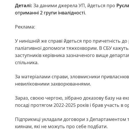
Деталі:
За даними джерела УП, йдеться про
Русл
отриманні 2 групи інвалідності
.
Реклама:
У нинішній же справі йдеться про причетність д
паліативної допомоги тяжкохворим. В СБУ кажуть,
заступників керівника зазначеного вище департам
спільника.
За матеріалами справи, зловмисники привласнювал
невиліковними захворюваннями.
Зараз, своєю чергою, зібрано доказову базу на 
посаді протягом 2022-2025 років і брав участь в орг
Підприємці укладали договори з Департаментом т
киянам, які не можуть про себе подбати.