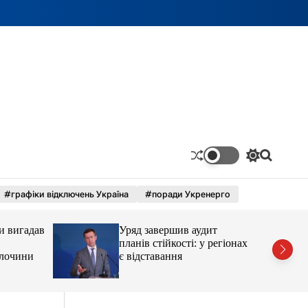
П
П
е
о
р
ш
#графіки відключень Україна
#поради Укренерго
е
у
м
к
и
и вигадав
Уряд завершив аудит
к
а
планів стійкості: у регіонах
ч
 злочини
є відставання
к
о
л
ь