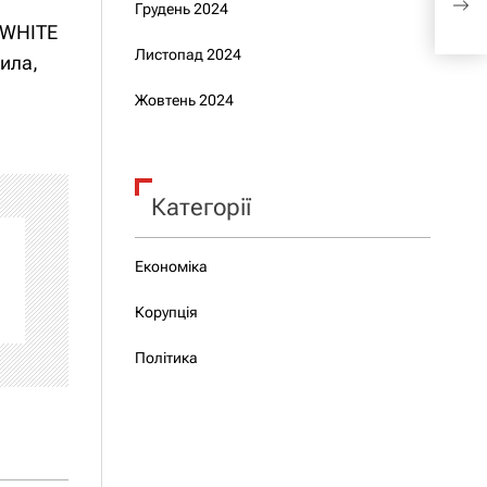
Грудень 2024
REX:
 WHITE
єдин
Листопад 2024
сила,
прот
Жовтень 2024
Категорії
Економіка
Корупція
Політика