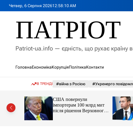
П
Четвер, 6 Серпня 2026
12
:
58
:
12
AM
е
р
ПАТРІОТ
е
й
т
и
Patriot-ua.info — єдність, що рухає країну 
д
о
в
Головна
Економіка
Корупція
Політика
Контакти
м
і
с
В ТРЕНДІ
#війна з Росією
#Укренерго повідомл
т
у
о ЄС.
США повернули
вся з
імпортерам 100 млрд мит
ії
після рішення Верховного
суду