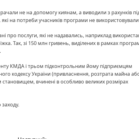
рачали не на допомогу киянам, а виводили з рахунків пі
, які на потреби учасників програми не використовували
ані про послуги, які не надавались, наприклад використ
іжка. Так, зі 150 млн гривень, виділених в рамках програ
.
менту КМДА і трьом підконтрольним йому підприємцям
ьного кодексу України (привласнення, розтрата майна аб
становищем, вчинені в особливо великих розмірах
 заходу.