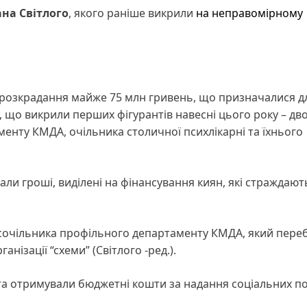
ана Світлого
, якого раніше викрили
на неправомірному
о розкрадання майже 75 млн гривень, що призначалися д
 що викрили перших фігурантів навесні цього року – дв
енту КМДА, очільника столичної психлікарні та їхнього
и гроші, виділені на фінансування киян, які страждают
ексочільника профільного департаменту КМДА, який пере
анізації “схеми” (Світлого -ред.).
а отримували бюджетні кошти за надання соціальних по