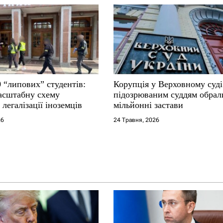
 “липових” студентів:
Корупція у Верховному суді
асштабну схему
підозрюваним суддям обрал
 легалізації іноземців
мільйонні застави
26
24 Травня, 2026