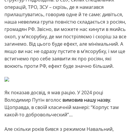
операцій, ТРО, ЗСУ – скрізь, де я намагався
прилаштуватись, говорив одне й те саме: дивіться,
наша невелика група повністю складається з росіян,
громадян РФ. Звісно, ви можете нас кинути в якийсь
окоп, у м’ясорубку, де ми постріляємо і скоріш за все
загинемо. Від цього буде ефект, але мінімальний. А
якщо ви нас не одразу пустите в м’ясорубку, і ми ще
встигнемо про себе заявити як про росіян, які
воюють проти РФ, ефект буде значно більший.
Як показав досвід, я мав рацію. У 2024 році
Володимир Путін вголос
вимовив нашу назву
.
Щоправда, в своїй класичній манері: “Корпус там
какой-то добровольческий”…
Але скільки років бився з режимом Навальний,