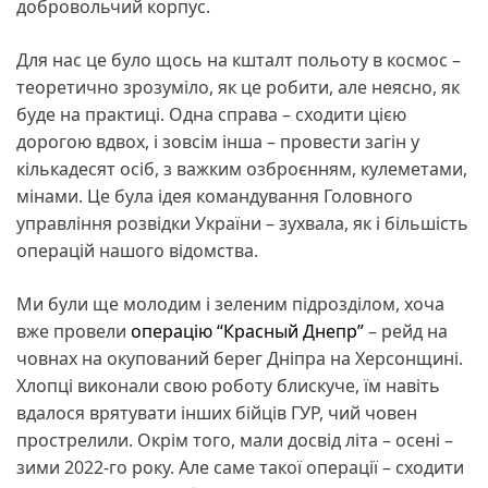
добровольчий корпус.
Для нас це було щось на кшталт польоту в космос –
теоретично зрозуміло, як це робити, але неясно, як
буде на практиці. Одна справа – сходити цією
дорогою вдвох, і зовсім інша – провести загін у
кількадесят осіб, з важким озброєнням, кулеметами,
мінами. Це була ідея командування Головного
управління розвідки України – зухвала, як і більшість
операцій нашого відомства.
Ми були ще молодим і зеленим підрозділом, хоча
вже провели
операцію “Красный Днепр”
– рейд на
човнах на окупований берег Дніпра на Херсонщині.
Хлопці виконали свою роботу блискуче, їм навіть
вдалося врятувати інших бійців ГУР, чий човен
прострелили. Окрім того, мали досвід літа – осені –
зими 2022-го року. Але саме такої операції – сходити