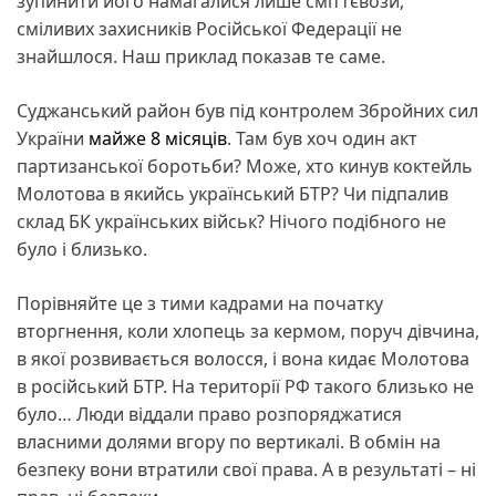
зупинити його намагалися лише сміттєвози,
сміливих захисників Російської Федерації не
знайшлося. Наш приклад показав те саме.
Суджанський район був під контролем Збройних сил
України
майже 8 місяців
. Там був хоч один акт
партизанської боротьби? Може, хто кинув коктейль
Молотова в якийсь український БТР? Чи підпалив
склад БК українських військ? Нічого подібного не
було і близько.
Порівняйте це з тими кадрами на початку
вторгнення, коли хлопець за кермом, поруч дівчина,
в якої розвивається волосся, і вона кидає Молотова
в російський БТР. На території РФ такого близько не
було… Люди віддали право розпоряджатися
власними долями вгору по вертикалі. В обмін на
безпеку вони втратили свої права. А в результаті – ні