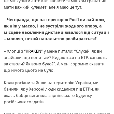
не міг купити автомат, запастися мішком гранат чи
мати важкий кулемет; але я маю це тут.
– Чи правда, що на територію Росії ви зайшли,
як ніж у масло, і не зустріли жодного опору, а
місцеве населення дистанціювалося від ситуації
– мовляв, нехай начальство розбирається?
– Хлопці з “
KRAKEN
” у мене питали: “Слухай, як ви
знайшли, що вони там? Кидаються на БТР, хапають
за стволи? Як воно було?”. А мені соромно сказати,
що нічого цього не було.
Коли росіяни зайшли на територію України, ми
бачили, як у Херсоні люди кидалися під БТРи, як
якась бабця виганяла з ірпінського будинку
російських солдатів…