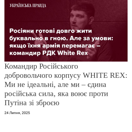
о
р
е
ж
и
м
у
Командир Російського
добровольчого корпусу WHITE REX:
Ми не ідеальні, але ми – єдина
російська сила, яка воює проти
Путіна зі зброєю
24 Липня, 2025