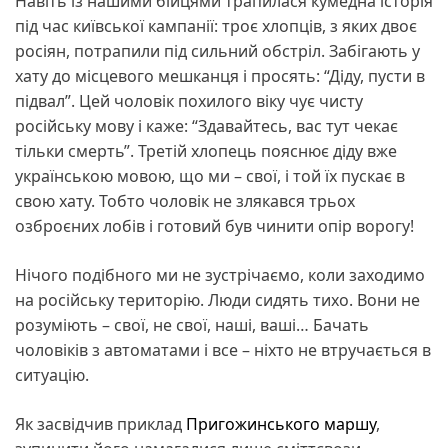
Навіть із нашими бійцями трапилася кумедна історія
під час київської кампанії: троє хлопців, з яких двоє
росіян, потрапили під сильний обстріл. Забігають у
хату до місцевого мешканця і просять: “Діду, пусти в
підвал”. Цей чоловік похилого віку чує чисту
російську мову і каже: “Здавайтесь, вас тут чекає
тільки смерть”. Третій хлопець пояснює діду вже
українською мовою, що ми – свої, і той їх пускає в
свою хату. Тобто чоловік не злякався трьох
озброєних лобів і готовий був чинити опір ворогу!
Нічого подібного ми не зустрічаємо, коли заходимо
на російську територію. Люди сидять тихо. Вони не
розуміють – свої, не свої, наші, ваші… Бачать
чоловіків з автоматами і все – ніхто не втручається в
ситуацію.
Як засвідчив приклад
Пригожинського маршу
,