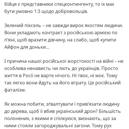
бійця є представники спецконтингенту, то їх має
бути умовно 1:3 щодо добровольців.
Зелений піксель – не завжди вирок якостям людини.
Вони укладають контракт з російською армією по
п’яні, щоб вразити дівчину, на слабо, щоб купити
Айфон для доньки…
І причина нашої російської жорстокості на війні – не
особлива ненависть чи лють до українців. Просто
життя в Росії не варте нічого. Ні твоє, ні моє. Тому
так легко вони йдуть на його втрату. Це російський
фаталізм.
Як можна побити, зґвалтувати і прив’язати людину
до дерева, щоб її вбив український дрон? Більшість
полонених, з якими я спілкуюся, визнають, що за
ними стояли загороджувальні загони. Тому рух