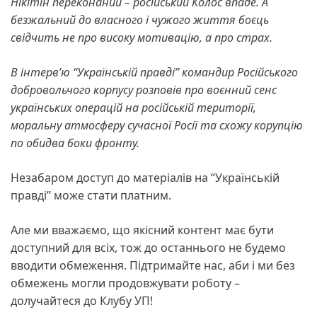
Нікітін переконаний – російський Колос впаде. А
безжальний до власного і чужого життя боєць
свідчить не про високу мотивацію, а про страх.
В інтерв’ю “Українській правді” командир Російського
добровольчого корпусу розповів про воєнний сенс
українських операцій на російській території,
моральну атмосферу сучасної Росії та схожу корупцію
по обидва боки фронту.
Незабаром доступ до матеріалів на “Українській
правді” може стати платним.
Але ми вважаємо, що якісний контент має бути
доступний для всіх, тож до останнього не будемо
вводити обмеження. Підтримайте нас, аби і ми без
обмежень могли продовжувати роботу –
долучайтеся до Клубу УП!