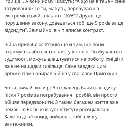
ігрища… А вони йому і кажуть: “А що це в тебе – синє
татуювання? То ти, мабуть, перебуваєш в
екстремістській спільноті “АУЄ”? Друже, це
порушення закону, доведеться тобі ще 5 років за це
відсидіти”. Звичайно, він підписав контракт.
Війна приваблює в’язнів ще й тим, що вони
отримують абсолютно чисту історію. Позбуваються
судимості, можуть влаштуватися на роботу, їхні діти
вже не нащадки сидільця. Саме завдяки цим
аргументам набирав бійців у свої лави Пригожин.
Бо зазвичай, коли роботодавець бачить людину
після 7 років за пограбування і розбій, він просто
обіцяє передзвонити. З таким багажем життя вже
немає – в Росії не існує інституту ресоціалізації.
Залетів до в’язниці, вийшов – тобі шлях у
вантажники.