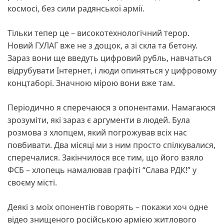
космосі, без сили радянської армії.
Тільки тепер це – високотехнологічний терор.
Новий ГУЛАГ вже не з дощок, а зі скла та бетону.
Зараз вони ще введуть цифровий рубль, навчаться
відрубувати Інтернет, і люди опиняться у цифровому
концтаборі. Значною мірою вони вже там.
Періодично я сперечаюся з опонентами. Намагаюся
зрозуміти, які зараз є аргументи в людей. Була
розмова з хлопцем, який погрожував всіх нас
повбивати. Два місяці ми з ним просто спілкувалися,
сперечалися. Закінчилося все тим, що його взяло
ФСБ – хлопець намалював графіті “Слава РДК!” у
своєму місті.
Деякі з моїх опонентів говорять – покажи хоч одне
відео знищеного російською армією житлового