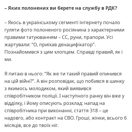
– Яких полонених ви берете на службу в РДК?
– Якось в українському сегменті інтернету почало
гуляти фото полоненого росіянина з характерними
правими татуюванням – СС, руни, прапори. Усі
жартували: “О, приїхав денацифікатор”.
Познайомився з цим хлопцем. Справді правий, як і
ми.
Я питаю в нього: “Як же ти такий правий опинився
на цій війні?”. А він розповідає, що побився в шинку
з якимось молодиком, який виявився
співробітником поліції. І наступного ранку він вже у
відділку, і йому описують розклад: напад на
співробітника при виконанні, стаття 318 – це
надовго, або контракт на СВО. Гроші, жінки, всього 6
місяців, все до твоїх ніг.