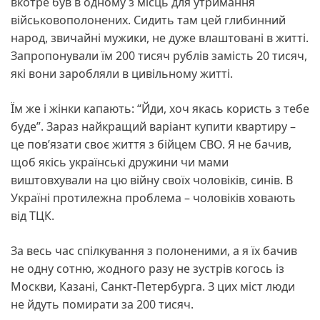
вкотре був в одному з місць для утримання
військовополонених. Сидить там цей глибинний
народ, звичайні мужики, не дуже влаштовані в житті.
Запропонували їм 200 тисяч рублів замість 20 тисяч,
які вони заробляли в цивільному житті.
Їм же і жінки капають: “Йди, хоч якась користь з тебе
буде”. Зараз найкращий варіант купити квартиру –
це пов’язати своє життя з бійцем СВО. Я не бачив,
щоб якісь українські дружини чи мами
виштовхували на цю війну своїх чоловіків, синів. В
Україні протилежна проблема – чоловіків ховають
від ТЦК.
За весь час спілкування з полоненими, а я їх бачив
не одну сотню, жодного разу не зустрів когось із
Москви, Казані, Санкт-Петербурга. З цих міст люди
не йдуть помирати за 200 тисяч.