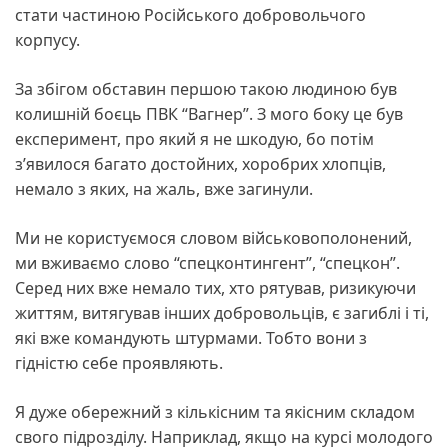
стати частиною Російського добровольчого
корпусу.
За збігом обставин першою такою людиною був
колишній боєць ПВК “Вагнер”. З мого боку це був
експеримент, про який я не шкодую, бо потім
з’явилося багато достойних, хоробрих хлопців,
немало з яких, на жаль, вже загинули.
Ми не користуємося словом військовополонений,
ми вживаємо слово “спецконтингент”, “спецкон”.
Серед них вже немало тих, хто рятував, ризикуючи
життям, витягував інших добровольців, є загиблі і ті,
які вже командують штурмами. Тобто вони з
гідністю себе проявляють.
Я дуже обережний з кількісним та якісним складом
свого підрозділу. Наприклад, якщо на курсі молодого