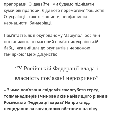
прапорами. О, давайте і ми будемо піднімати
кумачеві прапори. Діди кого перемогли? Фашистів.
О, українці – також фашисти, неофашисти,
неонацисти, бандерівці.
Пам’ятаєте, як в окупованому Маріуполі росіяни
поставили пластмасовий пам’ятник українській
бабці, яка вийшла до окупантів з червоною
ганчіркою? Це ж дикунство!
“У Російській Федерації влада і
власність пов’язані нерозривно”
– З чим пов’язана епідемія самогубств серед
топменеджерів і чиновників найвищого рівня в
Російській Федерації зараз? Наприклад,
нещодавно за загадкових обставин на піку