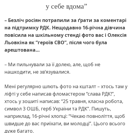
у себе вдома”
– Безліч росіян потрапили за ґрати за коментарі
на підтримку РДК. Нещодавно 16-річна дівчина
повісила на шкільному стенді фото вас і Олексія
Льовкіна як “героїв СВО”, після чого була
арештована…
– Ми пильнували за її долею, але, щоб не
нашкодити, не зв’язувалися.
Мені регулярно шлють фото на кшталт – хтось там у
ліфті у себе написав фломастером “слава РДК!”,
хтось у зошиті написав: “25 травня, класна робота,
символ 3 ОШБ, герб України та РДК”. Пишуть,
наприклад, 16-річні хлопці: “Чекаю повноліття, щоб
швидше до вас приїхати, ви молодці”. Цього всього
дуже багато.