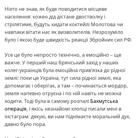
Ніхто не знав, як буде поводитися місцеве
населення: кожен дід дістане двостволку і
стрілятиме, будуть кидати коктейлі Молотова чи
навпаки вітати нас як визволителів. Незрозуміло
було і якою буде швидкість реакції Збройних сил РФ.
Усе це було непросто технічно, а емоційно – ще
важче. У перший наш брянський захід у наших
колег-українців була емоційна прив’язка до рідної
землі: поки це Україна, тут сила рідної землі, яка
допомагає і оберігає, а там – починається мордор,
земля напевно отруєна і по ній навіть не можна
ходити. Тоді була в самому розпалі
Бахмутська
операція
, і якісь незнайомі хлопці писали мені в
інстаграм: дякую, ви нам піднімаєте моральний дух,
давно було пора.