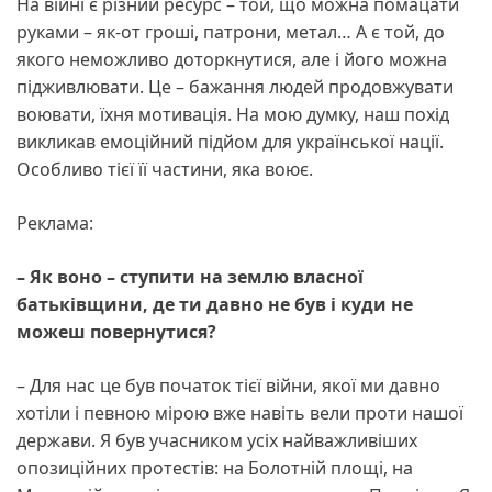
На війні є різний ресурс – той, що можна помацати
руками – як-от гроші, патрони, метал… А є той, до
якого неможливо доторкнутися, але і його можна
підживлювати. Це – бажання людей продовжувати
воювати, їхня мотивація. На мою думку, наш похід
викликав емоційний підйом для української нації.
Особливо тієї її частини, яка воює.
Реклама:
– Як воно – ступити на землю власної
батьківщини, де ти давно не був і куди не
можеш повернутися?
– Для нас це був початок тієї війни, якої ми давно
хотіли і певною мірою вже навіть вели проти нашої
держави. Я був учасником усіх найважливіших
опозиційних протестів: на Болотній площі, на