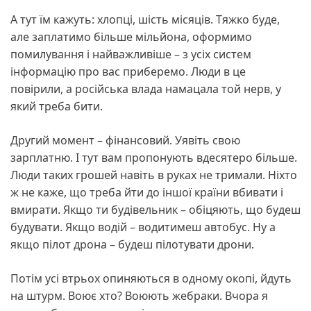
А тут їм кажуть: хлопці, шість місяців. Тяжко буде,
але заплатимо більше мільйона, оформимо
помилування і найважливіше – з усіх систем
інформацію про вас приберемо. Люди в це
повірили, а російська влада намацала той нерв, у
який треба бити.
Другий момент – фінансовий. Уявіть свою
зарплатню. І тут вам пропонують вдесятеро більше.
Люди таких грошей навіть в руках не тримали. Ніхто
ж не каже, що треба йти до іншої країни вбивати і
вмирати. Якщо ти будівельник – обіцяють, що будеш
будувати. Якщо водій – водитимеш автобус. Ну а
якщо пілот дрона – будеш пілотувати дрони.
Потім усі втрьох опиняються в одному окопі, йдуть
на штурм. Воює хто? Воюють жебраки. Вчора я