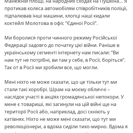
Манежній площі, на народних сходах на Пушкіна… Я
протикав колеса автомобілям співробітників поліції,
підпалював інші машини, хлопці наші кидали
коктейлі Молотова в офіс “Єдиної Росії”.
Ми боролися проти чинного режиму Російської
Федерації задовго до початку цієї війни. Раніше в
українському сегменті інтернету нам писали: “Ви
нам тут не потрібні, ви там у себе, в Росії, боріться”.
Так от в Росії ми зробили все, що могли.
Мені ніхто не може сказати, що це тільки тут ми
стали такі хоробрі. Шрам на моєму обличчі –
наслідок участі в акціях громадянської непокори. У
мене є товариші, які загинули на цій війні ще на
території Росії або, наприклад, досі скніють у
катівнях. Ніхто не може мені сказати, що тут ми
революціонери, а вдома сиділи тихо-мирно. Вдома я