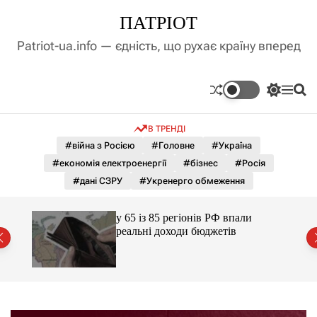
П
ПАТРІОТ
е
р
Patriot-ua.info — єдність, що рухає країну вперед
е
й
т
П
М
П
и
е
е
о
д
р
н
ш
В ТРЕНДІ
е
ю
у
о
м
к
#війна з Росією
#Головне
#Україна
в
и
м
#економія електроенергії
#бізнес
#Росія
к
і
а
#дані СЗРУ
#Укренерго обмеження
ч
с
к
т
о
ажене
у 65 із 85 регіонів РФ впали
у
л
ий
реальні доходи бюджетів
ь
о
р
о
в
о
г