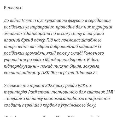
Реклама:
До війни Нікітін був культовою фігурою в середовищі
російських ультраправих, проводив для них турніри зі
змішаних єдиноборств по всьому світу й випускав
власний бренд одягу. Під час повномасштабного
вторгнення він зібрав добровольчий підрозділ із
російських громадян, який воює у складі Головного
управління розвідки Міноборони України. В його
підпорядкуванні – понад тисяча бійців, зокрема
колишні найманці ПВК “Вагнер” та “Шторм Z”.
У березні та травні 2023 року рейди РДК на
територію Росії стали топновиною для світових ЗМІ
– вперше з початку повномасштабного вторгнення
солдати перейшли кордон з українського боку.