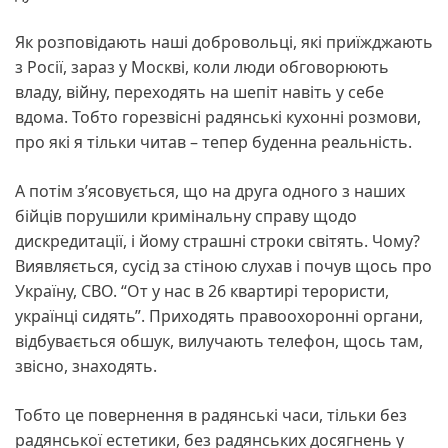
Як розповідають наші добровольці, які приїжджають
з Росії, зараз у Москві, коли люди обговорюють
владу, війну, переходять на шепіт навіть у себе
вдома. Тобто горезвісні радянські кухонні розмови,
про які я тільки читав – тепер буденна реальність.
А потім з’ясовується, що на друга одного з наших
бійців порушили кримінальну справу щодо
дискредитації, і йому страшні строки світять. Чому?
Виявляється, сусід за стіною слухав і почув щось про
Україну, СВО. “От у нас в 26 квартирі терористи,
українці сидять”. Приходять правоохоронні органи,
відбувається обшук, вилучають телефон, щось там,
звісно, знаходять.
Тобто це повернення в радянські часи, тільки без
радянської естетики, без радянських досягнень у