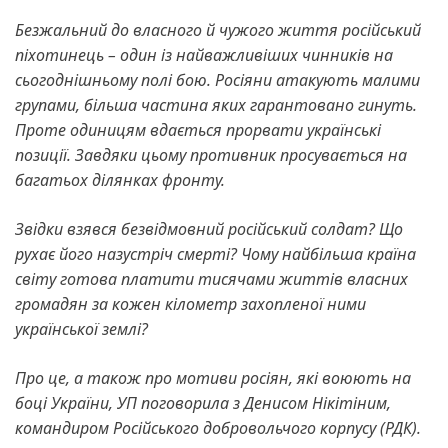
Безжальний до власного й чужого життя російський
піхотинець – один із найважливіших чинників на
сьогоднішньому полі бою. Росіяни атакують малими
групами, більша частина яких гарантовано гинуть.
Проте одиницям вдається прорвати українські
позиції. Завдяки цьому противник просувається на
багатьох ділянках фронту.
Звідки взявся безвідмовний російський солдат? Що
рухає його назустріч смерті? Чому найбільша країна
світу готова платити тисячами життів власних
громадян за кожен кілометр захопленої ними
української землі?
Про це, а також про мотиви росіян, які воюють на
боці України, УП поговорила з Денисом Нікітіним,
командиром Російського добровольчого корпусу (РДК).