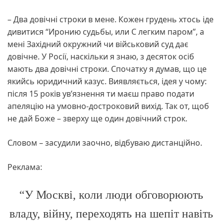
– Два довічні строки в мене. Кожен грудень хтось іде
дивитися “Иронию судьбы, или С легким паром”, а
мені Західний окружний чи військовий суд дає
довічне. У Росії, наскільки я знаю, з десяток осіб
мають два довічні строки. Спочатку я думав, що це
якийсь юридичний казус. Виявляється, ідея у чому:
після 15 років ув’язнення ти маєш право подати
апеляцію на умовно-достроковий вихід. Так от, щоб
не дай Боже – зверху ще один довічний строк.
Словом – засудили заочно, відбуваю дистанційно.
Реклама:
“У Москві, коли люди обговорюють
владу, війну, переходять на шепіт навіть