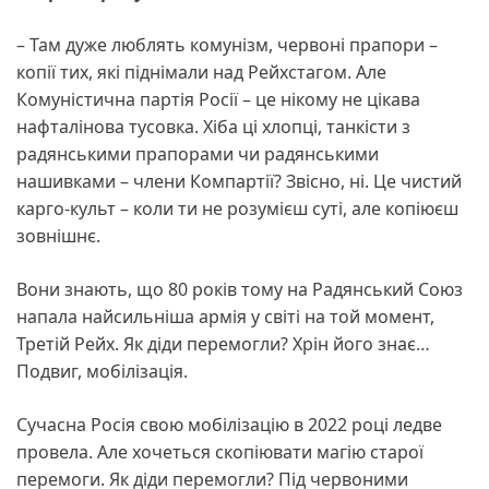
– Там дуже люблять комунізм, червоні прапори –
копії тих, які піднімали над Рейхстагом. Але
Комуністична партія Росії – це нікому не цікава
нафталінова тусовка. Хіба ці хлопці, танкісти з
радянськими прапорами чи радянськими
нашивками – члени Компартії? Звісно, ні. Це чистий
карго-культ – коли ти не розумієш суті, але копіюєш
зовнішнє.
Вони знають, що 80 років тому на Радянський Союз
напала найсильніша армія у світі на той момент,
Третій Рейх. Як діди перемогли? Хрін його знає…
Подвиг, мобілізація.
Сучасна Росія свою мобілізацію в 2022 році ледве
провела. Але хочеться скопіювати магію старої
перемоги. Як діди перемогли? Під червоними