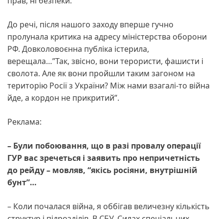
прав, ні безпеки.
До речі, після нашого заходу вперше гучно
пролунала критика на адресу міністерства оборони
РФ. Довколовоєнна публіка істерила,
верещала…”Так, звісно, вони терористи, фашисти і
сволота. Але як вони пройшли таким загоном на
територію Росії з України? Між нами взагалі-то війна
йде, а кордон не прикритий”.
Реклама:
– Були побоювання, що в разі провалу операції
ГУР вас зречеться і заявить про непричетність
до рейду – мовляв, “якісь росіяни, внутрішній
бунт”…
– Коли почалася війна, я оббігав величезну кількість
структур і підрозділів. В СБУ, Силах спеціальних