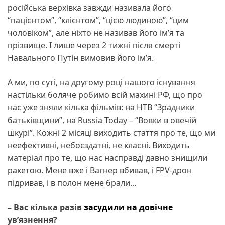
російська верхівка завжди називала його
“пацієнтом”, “клієнтом”, “цією людиною”, “цим
чоловіком”, але ніхто не називав його ім’я та
прізвище. І лише через 2 тижні після смерті
Навального Путін вимовив його ім’я.
А ми, по суті, на другому році нашого існування
настільки боляче робимо всій махині РФ, що про
нас уже зняли кілька фільмів: на НТВ “Зрадники
батьківщини”, на Russia Today – “Вовки в овечій
шкурі”. Кожні 2 місяці виходить стаття про те, що ми
неефективні, небоєздатні, не класні. Виходить
матеріал про те, що нас насправді давно знищили
ракетою. Мене вже і Вагнер вбивав, і FPV-дрон
підривав, і в полон мене брали…
– Вас кілька разів
засудили на довічне
ув’язнення?