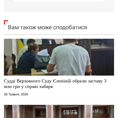
і
я
Вам також може сподобатися
з
а
п
и
с
Судді Верховного Суду Єленіній обрали заставу 3
і
млн грн у справі хабаря
26 Травня, 2026
в