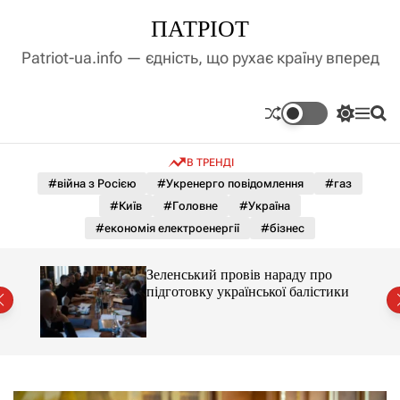
П
ПАТРІОТ
е
р
Patriot-ua.info — єдність, що рухає країну вперед
е
й
т
П
М
П
и
е
е
о
д
р
н
ш
В ТРЕНДІ
е
ю
у
о
м
к
#війна з Росією
#Укренерго повідомлення
#газ
в
и
м
#Київ
#Головне
#Україна
к
і
а
#економія електроенергії
#бізнес
ч
с
к
т
о
ати
Зеленський провів нараду про
у
л
ява
підготовку української балістики
ь
о
р
о
в
о
г