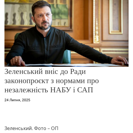
о
р
е
ж
и
м
у
Зеленський вніс до Ради
законопроєкт з нормами про
незалежність НАБУ і САП
24 Липня, 2025
Зеленський. Фото – ОП