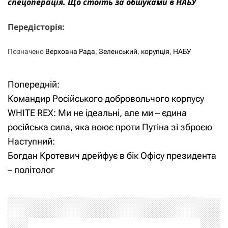
спецоперація. Що стоїть за обшуками в НАБУ
Передісторія:
Позначено
Верховна Рада
,
Зеленський
,
корупція
,
НАБУ
Попередній:
Н
Командир Російського добровольчого корпусу
а
WHITE REX: Ми не ідеальні, але ми – єдина
російська сила, яка воює проти Путіна зі зброєю
в
Наступний:
і
Богдан Кротевич дрейфує в бік Офісу президента
– політолог
г
а
ц