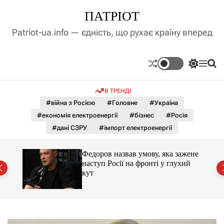
П
ПАТРІОТ
е
р
Patriot-ua.info — єдність, що рухає країну вперед
е
й
т
П
М
П
и
е
е
о
д
р
н
ш
В ТРЕНДІ
е
ю
у
о
м
к
#війна з Росією
#Головне
#Україна
в
и
м
#економія електроенергії
#бізнес
#Росія
к
і
а
#дані СЗРУ
#імпорт електроенергії
ч
с
к
т
о
шла
Федоров назвав умову, яка зажене
у
л
нь
наступ Росії на фронті у глухий
ь
кут
о
р
о
в
о
г