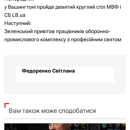
Н
у Вашингтоні пройде девятий круглий стіл МВФ і
а
СБ LB.ua
Наступний:
в
Зеленський привітав працівників оборонно-
і
промислового комплексу з професійним святом
г
а
Федоренко Світлана
ц
і
я
Вам також може сподобатися
з
а