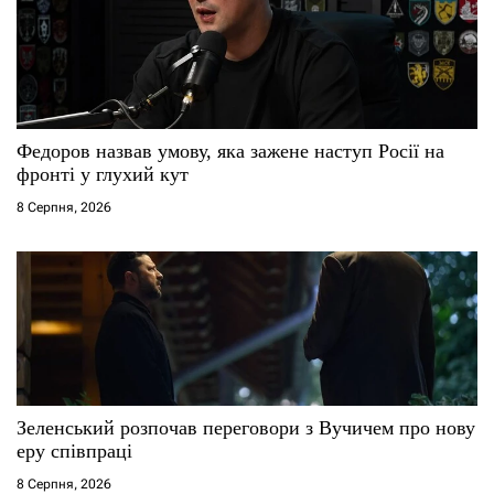
п
и
с
Федоров назвав умову, яка зажене наступ Росії на
і
фронті у глухий кут
8 Серпня, 2026
в
Зеленський розпочав переговори з Вучичем про нову
еру співпраці
8 Серпня, 2026