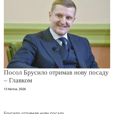
о
р
е
ж
и
м
у
Посол Брусило отримав нову посаду
– Главком
13 Квітня, 2026
Брусило отримав нову посаду