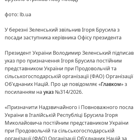
фото: lb.ua
У березні Зеленський звільнив Ігоря Брусила з
посади заступника керівника Офісу президента
Президент України Володимир Зеленський підписав
указ про призначення Ігоря Брусила постійним
представником України при Продовольчій та
сільськогосподарській організації (ФАО) Організації
Обʼєднаних Націй. Про це повідомляє «
Главком
» з
посиланням на
указ
№314/2026.
«Призначити Надзвичайного і Повноважного посла
України в Італійській Республіці Брусила Ігоря
Миколайовича постійним представником України
при Продовольчій та сільськогосподарській
організації (ФАО) Організації Обʼєднаних Націй за