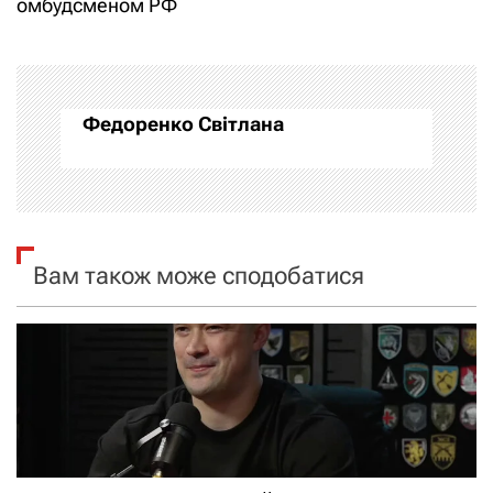
омбудсменом РФ
і
г
а
Федоренко Світлана
ц
і
я
Вам також може сподобатися
з
а
п
и