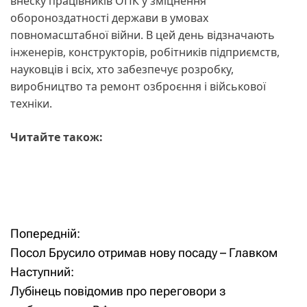
внеску працівників ОПК у зміцнення
обороноздатності держави в умовах
повномасштабної війни. В цей день відзначають
інженерів, конструкторів, робітників підприємств,
науковців і всіх, хто забезпечує розробку,
виробництво та ремонт озброєння і військової
техніки.
Читайте також:
Попередній:
Н
Посол Брусило отримав нову посаду – Главком
а
Наступний:
Лубінець повідомив про переговори з
в