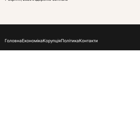
Головна
Економіка
Корупція
Політика
Контакти