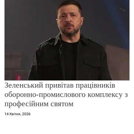
о
р
е
ж
и
м
у
Зеленський привітав працівників
оборонно-промислового комплексу з
професійним святом
14 Квітня, 2026