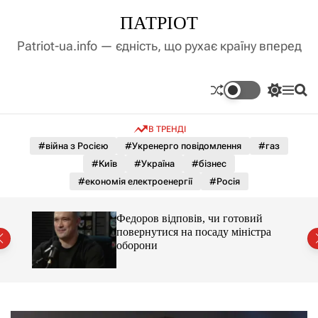
П
ПАТРІОТ
е
р
Patriot-ua.info — єдність, що рухає країну вперед
е
й
т
П
М
П
и
е
е
о
д
р
н
ш
В ТРЕНДІ
е
ю
у
о
м
к
#війна з Росією
#Укренерго повідомлення
#газ
в
и
м
#Київ
#Україна
#бізнес
к
і
а
#економія електроенергії
#Росія
ч
с
к
т
о
лу
Федоров відповів, чи готовий
у
л
повернутися на посаду міністра
ь
оборони
о
р
о
в
о
г