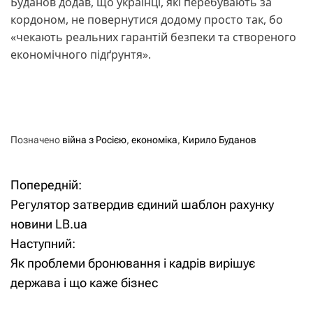
Буданов додав, що українці, які перебувають за
кордоном, не повернутися додому просто так, бо
«чекають реальних гарантій безпеки та створеного
економічного підґрунтя».
Позначено
війна з Росією
,
економіка
,
Кирило Буданов
Попередній:
Н
Регулятор затвердив єдиний шаблон рахунку
а
новини LB.ua
Наступний:
в
Як проблеми бронювання і кадрів вирішує
і
держава і що каже бізнес
г