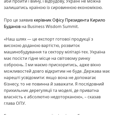
аби пройти і війну, і відбудову, Україні не можна
залишатись країною із сировинною економікою.
Про це заявив
керівник Офісу Президента Кирило
Буданов
на Business Wisdom Summit.
«Наш шлях — це експорт готової продукції з
високою доданою вартістю, розвиток
машинобудування та сектору мілітарі-тех. Україна
має посісти гідне місце на світовому ринку
озброєнь. І ми маємо прискоритись, адже вікно
можливостей довго відкритим не буде. Держава має
нарешті усвідомити: якщо вона не допомагає
бізнесу, то не повинна й заважати. Я послідовний
прихильник дерегуляції та моделі, де приватна
власність є абсолютно недоторканою», – сказав
глава ОПУ.