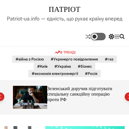
П
ПАТРІОТ
е
р
Patriot-ua.info — єдність, що рухає країну вперед
е
й
т
П
М
П
и
е
е
о
д
р
н
ш
В ТРЕНДІ
е
ю
у
о
м
к
#війна з Росією
#Укренерго повідомлення
#газ
в
и
м
#Київ
#Україна
#бізнес
к
і
а
#економія електроенергії
#Росія
ч
с
к
т
о
-9
Зеленський доручив підготувати
у
л
спеціальну санкційну операцію
ь
проти РФ
о
р
о
в
о
г