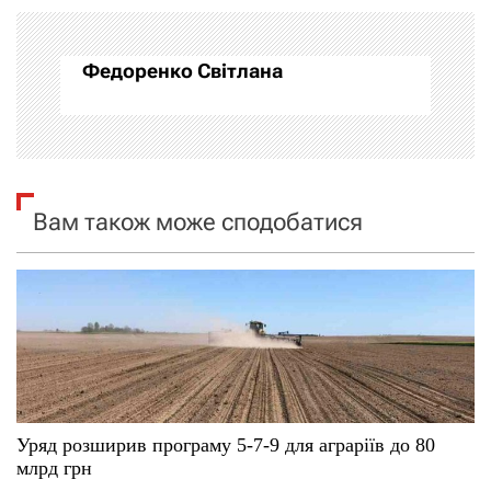
а
Федоренко Світлана
ц
і
я
Вам також може сподобатися
з
а
п
и
с
Уряд розширив програму 5-7-9 для аграріїв до 80
і
млрд грн