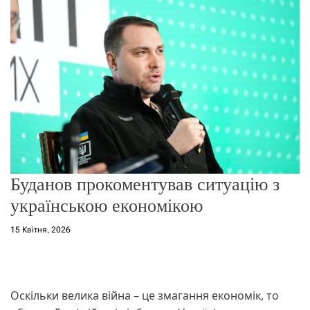
о
р
е
ж
и
м
у
Буданов прокоментував ситуацію з
українською економікою
15 Квітня, 2026
Оскільки велика війна – це змагання економік, то