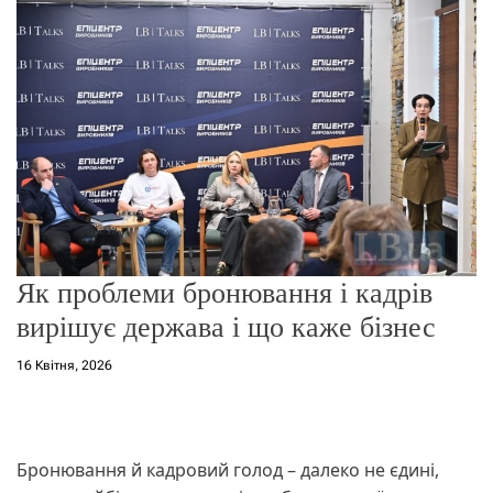
о
р
е
ж
и
м
у
Як проблеми бронювання і кадрів
вирішує держава і що каже бізнес
16 Квітня, 2026
Бронювання й кадровий голод – далеко не єдині,