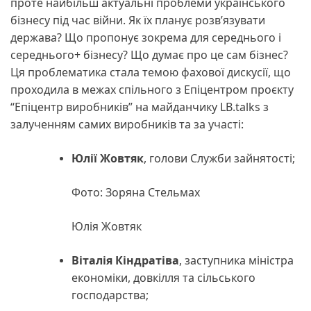
проте найбільш актуальні проблеми українського
бізнесу під час війни. Як їх планує розвʼязувати
держава? Що пропонує зокрема для середнього і
середнього+ бізнесу? Що думає про це сам бізнес?
Ця проблематика стала темою фахової дискусії, що
проходила в межах спільного з Епіцентром проєкту
“Епіцентр виробників” на майданчику LB.talks з
залученням самих виробників та за участі:
Юлії Жовтяк
, голови Служби зайнятості;
Фото: Зоряна Стельмах
Юлія Жовтяк
Віталія Кіндратіва
, заступника міністра
економіки, довкілля та сільського
господарства;