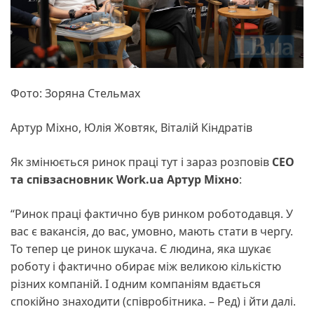
Фото: Зоряна Стельмах
Артур Міхно, Юлія Жовтяк, Віталій Кіндратів
Як змінюється ринок праці тут і зараз розповів
CEO
та співзасновник Work.ua Артур Міхно
:
“Ринок праці фактично був ринком роботодавця. У
вас є вакансія, до вас, умовно, мають стати в чергу.
То тепер це ринок шукача. Є людина, яка шукає
роботу і фактично обирає між великою кількістю
різних компаній. І одним компаніям вдається
спокійно знаходити (співробітника. – Ред) і йти далі.