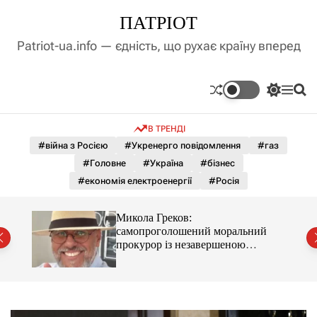
П
ПАТРІОТ
е
р
Patriot-ua.info — єдність, що рухає країну вперед
е
й
т
П
М
П
и
е
е
о
д
р
н
ш
В ТРЕНДІ
е
ю
у
о
м
к
#війна з Росією
#Укренерго повідомлення
#газ
в
и
м
#Головне
#Україна
#бізнес
к
і
а
#економія електроенергії
#Росія
ч
с
к
т
о
и 5
Микола Греков:
у
л
оном
самопроголошений моральний
ь
прокурор із незавершеною
о
власною справою
р
о
в
о
г