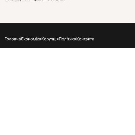
Головна
Економіка
Корупція
Політика
Контакти