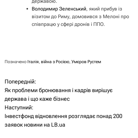
державою.
Володимир Зеленський
, який прибув із
візитом до Риму, домовився з Мелоні про
співпрацю у сфері дронів і ППО.
Позначено
Італія
,
війна з Росією
,
Умєров Рустем
Попередній:
Н
Як проблеми бронювання і кадрів вирішує
а
держава і що каже бізнес
Наступний:
в
Інвестфонд відновлення розглядає понад 200
і
заявок новини на LB.ua
г