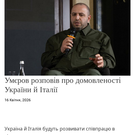
о
р
е
ж
и
м
у
Умєров розповів про домовленості
України й Італії
16 Квітня, 2026
Україна й Італія будуть розвивати співпрацю в