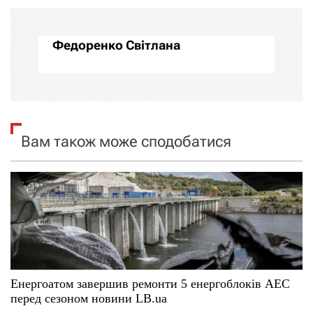
а
Федоренко Світлана
ц
і
я
Вам також може сподобатися
з
а
п
и
с
Енергоатом завершив ремонти 5 енергоблоків АЕС
і
перед сезоном новини LB.ua