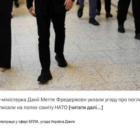
міністерка Данії Метте Фредеріксен уклали угоду про пог
дписали на полях саміту НАТО
[читати далі…]
півпраця у сфері БПЛА
,
угода Україна Данія