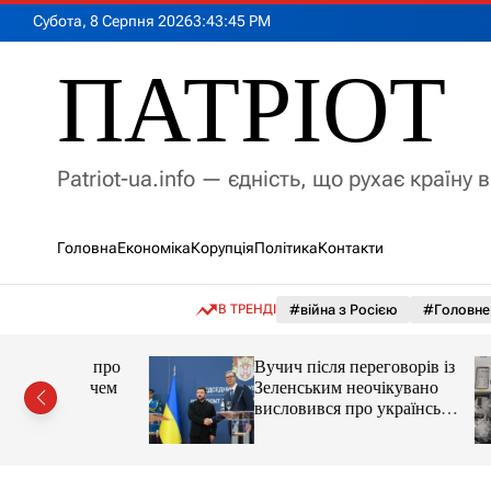
П
Субота, 8 Серпня 2026
3
:
43
:
46
PM
е
р
ПАТРІОТ
е
й
т
и
Patriot-ua.info — єдність, що рухає країну 
д
о
в
Головна
Економіка
Корупція
Політика
Контакти
м
і
с
В ТРЕНДІ
#війна з Росією
#Головне
т
у
вів, про
Вучич після переговорів із
Вучичем
Зеленським неочікувано
висловився про українські
території