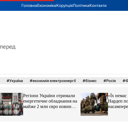
Головна
Економіка
Корупція
Політика
Контакти
вперед
#Україна
#економія електроенергії
#бізнес
#Росія
#Ф
Регіони України отримали
«Їх немає на радар
енергетичне обладнання на
Нардеп пояснив, 
майже 2 млн євро новини
насамперед має о
LB.ua
реформа мобілізац