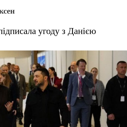
ксен
підписала угоду з Данією