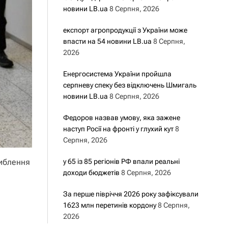
новини LB.ua
8 Серпня, 2026
експорт агропродукції з України може
впасти на 54 новини LB.ua
8 Серпня,
2026
Енергосистема України пройшла
серпневу спеку без відключень Шмигаль
новини LB.ua
8 Серпня, 2026
Федоров назвав умову, яка зажене
наступ Росії на фронті у глухий кут
8
Серпня, 2026
либлення
у 65 із 85 регіонів РФ впали реальні
доходи бюджетів
8 Серпня, 2026
За перше півріччя 2026 року зафіксували
1623 млн перетинів кордону
8 Серпня,
2026