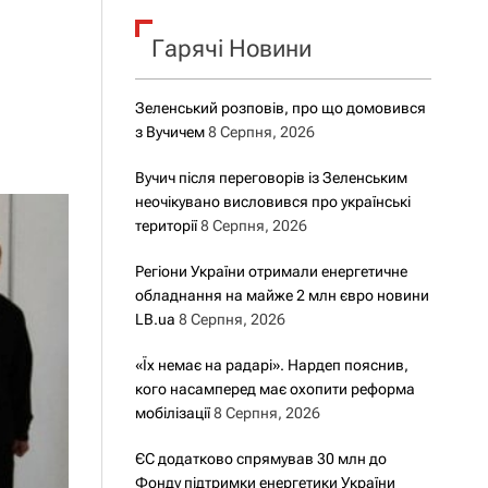
о
р
о
Гарячі Новини
в
о
г
Зеленський розповів, про що домовився
о
з Вучичем
8 Серпня, 2026
р
е
ж
Вучич після переговорів із Зеленським
и
неочікувано висловився про українські
м
території
8 Серпня, 2026
у
Регіони України отримали енергетичне
обладнання на майже 2 млн євро новини
LB.ua
8 Серпня, 2026
«Їх немає на радарі». Нардеп пояснив,
кого насамперед має охопити реформа
мобілізації
8 Серпня, 2026
ЄС додатково спрямував 30 млн до
Фонду підтримки енергетики України